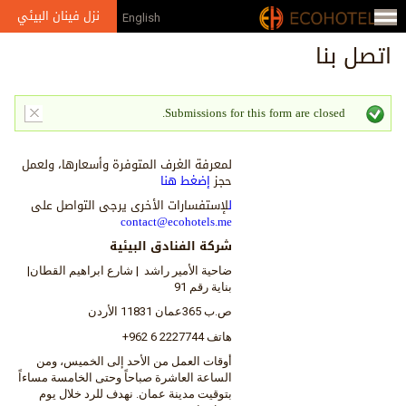
Jump to navigation
نزل فينان البيئي
English
من
اتصل بنا
نحن
الإعلام
Submissions for this form are closed.
Status message
الجوائز
لمعرفة الغرف المتوفرة وأسعارها، ولعمل
معرض
حجز
إضغط هنا
الصور
ل
لإستفسارات الأخرى يرجى التواصل على
contact@ecohotels.me
الشركاء
شركة الفنادق البيئية
والعضويات
ضاحية الأمير راشد | شارع ابراهيم القطان|
بناية رقم 91
ص.ب 365عمان 11831 الأردن
هاتف 2227744 6 962+
أوقات العمل من الأحد إلى الخميس، ومن
الساعة العاشرة صباحاً وحتى الخامسة مساءاً
بتوقيت مدينة عمان. نهدف للرد خلال يوم