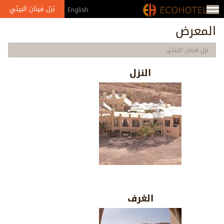
Jump to navigation
نزل فينان البيئي
English
من
المعرض
نحن
نزل فينان البيئي
الإعلام
النزل
الجوائز
معرض
الصور
الشركاء
والعضويات
الغرف