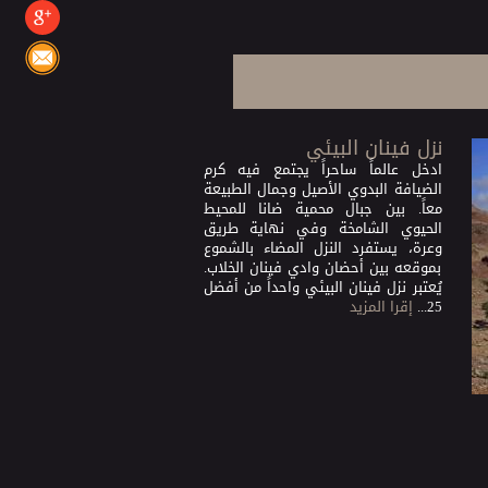
نزل فينان البيئي
ادخل عالماً ساحراً يجتمع فيه كرم
الضيافة البدوي الأصيل وجمال الطبيعة
معاً. بين جبال محمية ضانا للمحيط
الحيوي الشامخة وفي نهاية طريق
وعرة، يستفرد النزل المضاء بالشموع
بموقعه بين أحضان وادي فينان الخلاب.
يُعتبر نزل فينان البيئي واحداً من أفضل
25...
إقرا المزيد