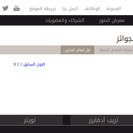
Jump to navigation
المدونة
الوظائف
اتصل بنا
خريطة الموقع
معرض الصور
الشركاء والعضويات
جوائز
شركة الفنادق البيئية
نزل فينان البيئي
الاول
السابق
1
2
3
Pag
تريب أدفايزر
تويتر