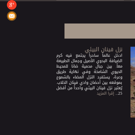
نزل فينان البيئي
ادخل عالماً ساحراً يجتمع فيه كرم
الضيافة البدوي الأصيل وجمال الطبيعة
معاً. بين جبال محمية ضانا للمحيط
الحيوي الشامخة وفي نهاية طريق
وعرة، يستفرد النزل المضاء بالشموع
بموقعه بين أحضان وادي فينان الخلاب.
يُعتبر نزل فينان البيئي واحداً من أفضل
25...
إقرا المزيد