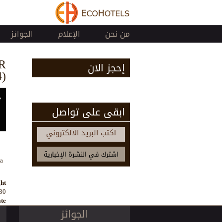
من نحن
الإعلام
الجوائز
R
إحجز الان
)
ابقى على تواصل
اكتب البريد الالكتروني
a
ht:
30
te:
الجوائز