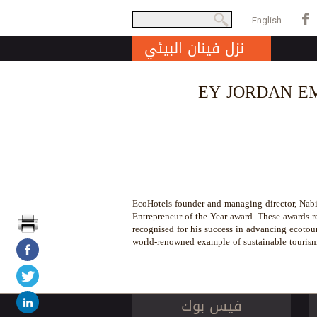
بحث
English
Search form
نزل فينان البيئي
EY JORDAN E
EcoHotels founder and managing director, Nabil
Entrepreneur of the Year award. These awards r
recognised for his success in advancing ecotou
world-renowned example of sustainable tourism
فيس بوك