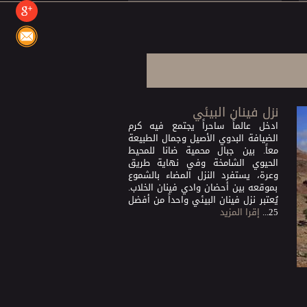
نزل فينان البيئي
ادخل عالماً ساحراً يجتمع فيه كرم
الضيافة البدوي الأصيل وجمال الطبيعة
معاً. بين جبال محمية ضانا للمحيط
الحيوي الشامخة وفي نهاية طريق
وعرة، يستفرد النزل المضاء بالشموع
بموقعه بين أحضان وادي فينان الخلاب.
يُعتبر نزل فينان البيئي واحداً من أفضل
25...
إقرا المزيد