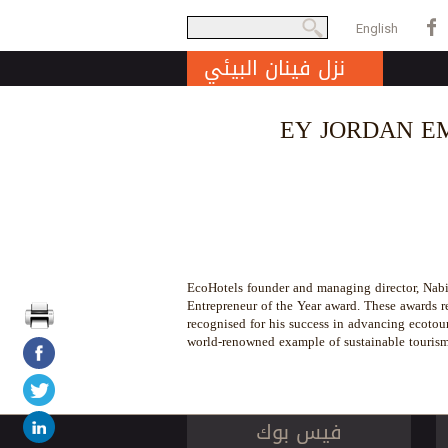
بحث
English
Search form
نزل فينان البيئي
EY JORDAN E
EcoHotels founder and managing director, Nabil
Entrepreneur of the Year award. These awards r
recognised for his success in advancing ecotou
world-renowned example of sustainable tourism
فيس بوك