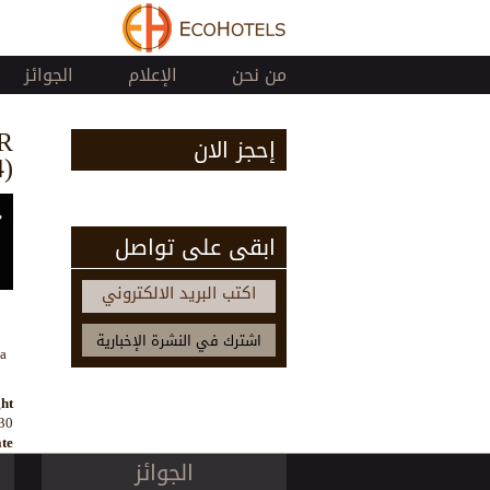
من نحن
الإعلام
الجوائز
R
إحجز الان
)
ابقى على تواصل
اكتب البريد الالكتروني
a
ht:
30
te:
الجوائز