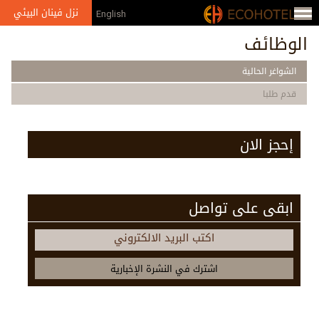
Jump to navigation
نزل فينان البيئي
English
من
الوظائف
نحن
الشواغر الحالية
الإعلام
قدم طلبا
الجوائز
معرض
إحجز الان
الصور
الشركاء
ابقى على تواصل
والعضويات
اكتب البريد الالكتروني