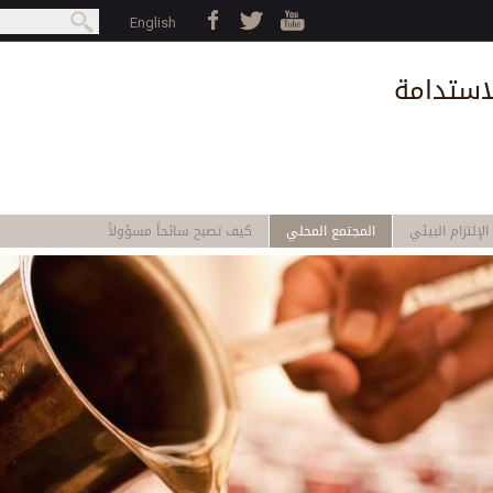
Jump to navigation
بحث
English
earch form
استدامة
الإلتزام البيئي
المجتمع المحلي
كيف تصبح سائحاً مسؤولاً