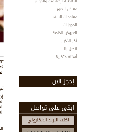
التغطية الإعلامية والجوائز
معرض الصور
معلومات السفر
الحجوزات
العروض الخاصة
آخر الأخبار
اتصل بنا
أسئلة متكررة
تل
تع
ال
إحجز الان
تو
إن
ال
ابقى على تواصل
ال
ال
اكتب البريد الالكتروني
ال