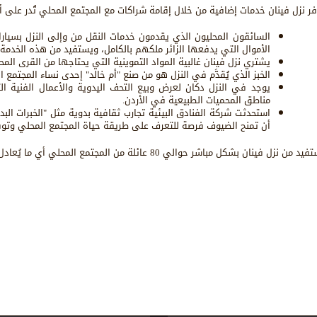
فر نزل فينان خدمات إضافية من خلال إقامة شراكات مع المجتمع المحلي تُدر على أفرا
السائقون المحليون الذي يقدمون خدمات النقل من وإلى النزل بسيا
الأموال التي يدفعها الزائر ملكهم بالكامل، ويستفيد من هذه الخدمة حوالي 45 عائلة من المجت
يشتري نزل فينان غالبية المواد التموينية التي يحتاجها من القرى المح
الخبز الذي يُقدَّم في النزل هو من صنع "أم خالد" إحدى نساء المجتمع
يوجد في النزل دكان لعرض وبيع التحف اليدوية والأعمال الفنية ا
مناطق المحميات الطبيعية في الأردن.
استحدثت شركة الفنادق البيئية تجارب ثقافية بدوية مثل "الخبرات البد
أن تمنح الضيوف فرصة للتعرف على طريقة حياة المجتمع المحلي وتوف
د من نزل فينان بشكل مباشر حوالي 80 عائلة من المجتمع المحلي أي ما يُعادل 400 شخص.