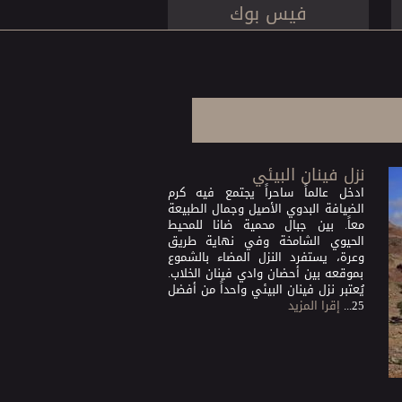
فيس بوك
نزل فينان البيئي
ادخل عالماً ساحراً يجتمع فيه كرم
الضيافة البدوي الأصيل وجمال الطبيعة
معاً. بين جبال محمية ضانا للمحيط
الحيوي الشامخة وفي نهاية طريق
وعرة، يستفرد النزل المضاء بالشموع
بموقعه بين أحضان وادي فينان الخلاب.
يُعتبر نزل فينان البيئي واحداً من أفضل
25...
إقرا المزيد