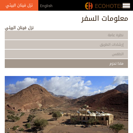
Jump to navigation
نزل فينان البيئي
English
معلومات السفر
نزل فينان البيئي
نظرة عامة
إرشادات الطريق
الطقس
ماذا تحزم