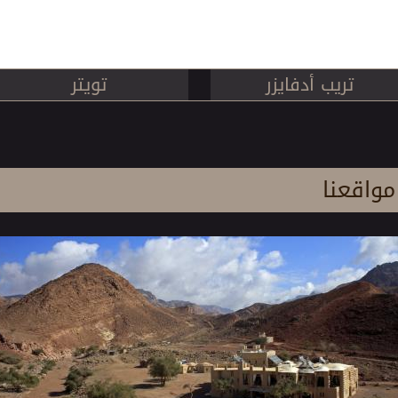
تريب أدفايزر
تويتر
مواقعنا