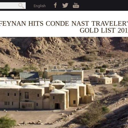
Jump to navigation
بحث
English
earch form
FEYNAN HITS CONDE NAST TRAVELER'
GOLD LIST 201