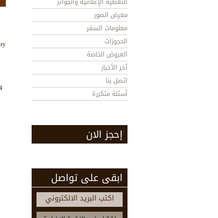
التغطية الإعلامية والجوائز
معرض الصور
معلومات السفر
الحجوزات
ery
العروض الخاصة
آخر الأخبار
اتصل بنا
4
أسئلة متكررة
إحجز الان
ابقى على تواصل
اكتب البريد الالكتروني