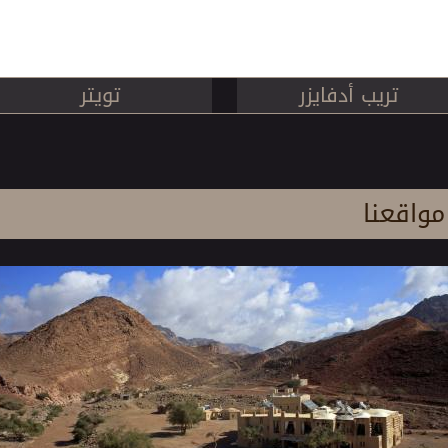
تريب أدفايزر
تويتر
مواقعنا