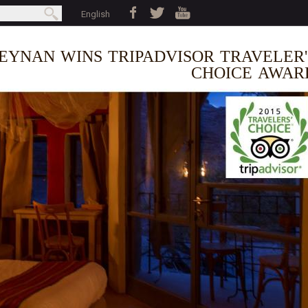
Jump to navigation
بحث
English
earch form
EYNAN WINS TRIPADVISOR TRAVELER'
CHOICE AWAR