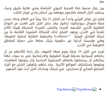
معاً.
بين جبال محمية ضانا للمحيط الحيوي الشامخة وفي نهاية طريق وعرة،
يستفرد النزل المضاء بالشموع بموقعه بين أحضان وادي فينان الخلاب.
يُعتبر نزل فينان البيئي واحداً من أفضل 25 نزلاً بيئياً في العالم وذلك حسب
مجلة ناشونال جيوغرافيك ترافيلر. وقد حصل النزل على العديد من الجوائز
العالمية الأخرى لتقديمه الخبرات والتجارب الفريدة الصديقة للبيئة الأكثر
تقدماً في الأردن، ويعود الفضل لذلك للشراكة المتميزة القائمة ما بين
شركة الفنادق البيئية
“
EcoHotels”
والجمعية الملكية لحماية الطبيعة؛
وهي مؤسسة أردنية غير حكومية يتركز عملها على حماية المناطق
الطبيعية في الأردن.
توجد في النزل 26 غرفة يقيم فيها الضيوف بكل راحة لتأكدهم من أن
رحلتهم السياحية صديقة للبيئة الطبيعية والاجتماعية على حد سواء، فهنا
يمكنهم أن يستمتعوا بالمناظر الصحراوية الساحرة وأن يخوضوا المغامرات
ويقوموا باستكشاف المواقع الأثرية. وقد تراهم يتناولون الشاي مع أفراد
المجتمع المحلي أو مسترخين في شرفات وساحات النزل تحت ضوء الشموع.