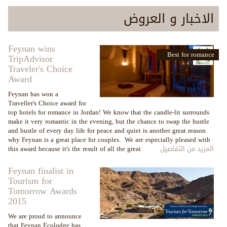
الاخبار و العروض
Feynan wins
Best for romance
TripAdvisor
Traveler's Choice
Award
Feynan has won a
Traveller's Choice award for
top hotels for romance in Jordan! We know that the candle-lit surrounds
make it very romantic in the evening, but the chance to swap the hustle
and bustle of every day life for peace and quiet is another great reason
why Feynan is a great place for couples. We are especially pleased with
المزيد من التفاصيل
this award because it's the result of all the great
Feynan finalist in
Tourism for
Tomorrow Awards
2015
We are proud to announce
that Feynan Ecolodge has