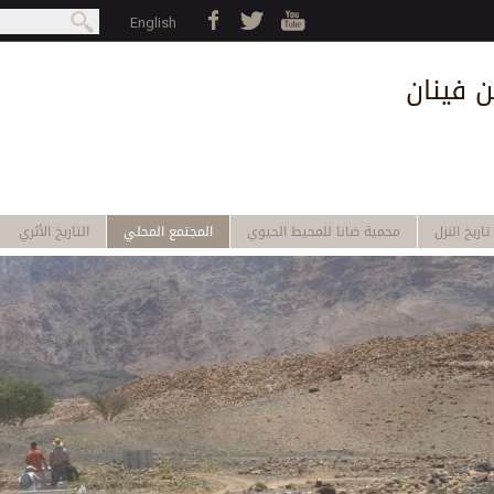
Jump to navigation
بحث
English
earch form
ن فينان
تاريخ النزل
محمية ضانا للمحيط الحيوي
المجتمع المحلي
التاريخ الأثري