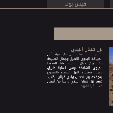
فيس بوك
نزل فينان البيئي
ادخل عالماً ساحراً يجتمع فيه كرم
الضيافة البدوي الأصيل وجمال الطبيعة
معاً. بين جبال محمية ضانا للمحيط
الحيوي الشامخة وفي نهاية طريق
وعرة، يستفرد النزل المضاء بالشموع
بموقعه بين أحضان وادي فينان الخلاب.
يُعتبر نزل فينان البيئي واحداً من أفضل
25...
إقرا المزيد