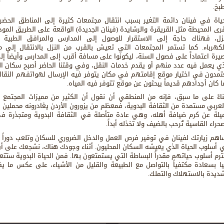
بخ.
حياة في فينان دائمة التغير بسبب انتقال مجتمعات كثيرة إلى المناطق الحض
قرى المحيطة مثل القريقرة والرشايدة (فينان الجديدة) الواقعة على الطريق المود
نزل، فهناك حاجة إلى الاستقرار للوصول إلى المدارس والمرافق الطبية و
لكهرباء. كما تستمر المجتمعات التي تعيش بالقرب من النزل بالانتقال إلى 
يرة اعتماداً على فصول السنة، ليكونوا على مسافة أقرب إلى المدارس وأيضاً إلى
ذي يعمل فيه عدد منهم أو يقدم خدمات النقل، وفي وقتنا الحاضر أصبح سكان ا
تمدون في اختيار موقع إقامتهم في مكان يتوفر فيه الإرسال لهواتفهم النقالة 
ا كان أجدادهم قديماً يبحثون عن موقع تتوفر فيه المياه.
ناءً على ما سبق، فإنه من المنطقي أن نقول أن الكثير من مميزات المجتمع ا
لعربي مستمدة من الثقافة البدوية، فمعظم من يزورون الأردن يغادرونه محملين ب
يلة عن كرم ضيافة أهله، وهي عادة متأصلة في الثقافة البدوية ومتجذرة ف
حراء القاسية تُرحب بالضيف ولا تخذله أبداً.
اهم زيارتك لفينان في توفير فرص العمل والدخل الضروري للسكان وتلعب دوراً ك
 أسلوب الحياة الذي يعيشه السكان المحليون. أثناء وجودك هناك، نشجعك على أ
ترم أسلوب حياتهم مقدراً البساطة التي يستمتعون بها. فمن الحياة البدوية ستتعل
يا بسعادة مكتفياً بالتواصل مع الطبيعة والقليل من الأشياء، على عكس ما يف
شديدة بالاستهلاك والتملك.