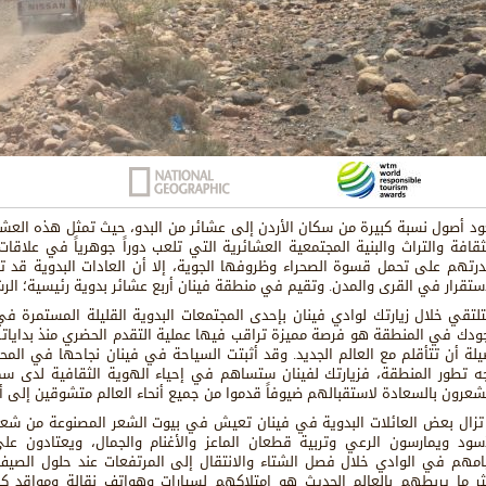
ود أصول نسبة كبيرة من سكان الأردن إلى عشائر من البدو، حيث تمثل هذه الع
لثقافة والتراث والبنية المجتمعية العشائرية التي تلعب دوراً جوهرياً في علاقات ا
درتهم على تحمل قسوة الصحراء وظروفها الجوية، إلا أن العادات البدوية قد ت
استقرار في القرى والمدن. وتقيم في منطقة فينان أربع عشائر بدوية رئيسية؛ الرشا
لتقي خلال زيارتك لوادي فينان بإحدى المجتمعات البدوية القليلة المستمرة في
ودك في المنطقة هو فرصة مميزة تراقب فيها عملية التقدم الحضري منذ بداياته
يلة أن تتأقلم مع العالم الجديد. وقد أثبتت السياحة في فينان نجاحها في ال
ه تطور المنطقة، فزيارتك لفينان ستساهم في إحياء الهوية الثقافية لدى سكان
شعرون بالسعادة لاستقبالهم ضيوفاً قدموا من جميع أنحاء العالم متشوقين إلى أ
 تزال بعض العائلات البدوية في فينان تعيش في بيوت الشعر المصنوعة من شعر 
أسود ويمارسون الرعي وتربية قطعان الماعز والأغنام والجمال، ويعتادون ع
امهم في الوادي خلال فصل الشتاء والانتقال إلى المرتفعات عند حلول الصيف
ثر ما يربطهم بالعالم الحديث هو امتلاكهم لسيارات وهواتف نقالة ومواقد ك