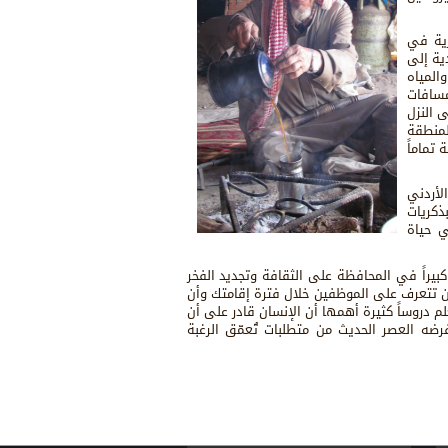
رية في
ية إلى
المياه
مسافات
 النزل
لمنطقة
تماماً
لأردني
ذكريات
ي حياة
بيراً في المحافظة على الثقافة وتجديد الفخر
ن تتعرف على الموظفين خلال فترة إقامتك وأن
م دروساً كثيرة أهمها أن الإنسان قادر على أن
رضه العصر الحديث من متطلبات تُعمّق الرغبة