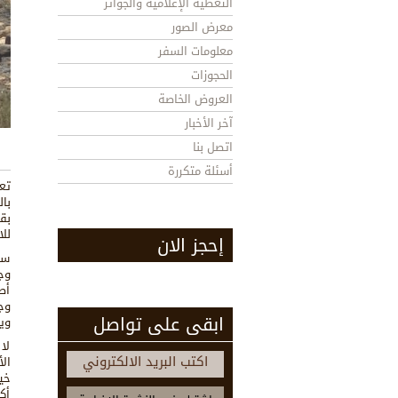
التغطية الإعلامية والجوائز
معرض الصور
معلومات السفر
الحجوزات
العروض الخاصة
آخر الأخبار
اتصل بنا
أسئلة متكررة
تع
با
بق
لل
إحجز الان
ست
وج
أص
وج
ابقى على تواصل
وي
لا
اكتب البريد الالكتروني
ال
خي
أك