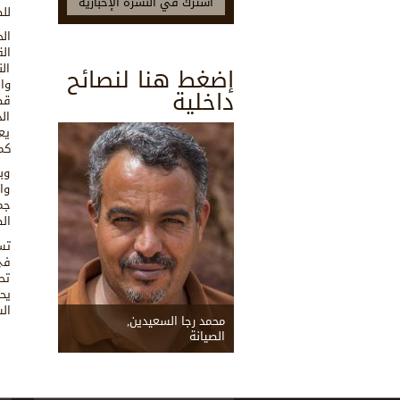
للط
ال
ال
ال
إضغط هنا لنصائح
وا
داخلية
قص
ال
يع
كم
وب
وا
جم
الص
تس
في
تح
يح
ال
محمد رجا السعيدين,
الصيانة