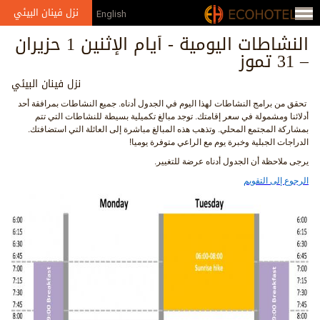
Jump to navigation
نزل فينان البيئي
English
النشاطات اليومية - أيام الإثنين 1 حزيران
– 31 تموز
نزل فينان البيئي
تحقق من برامج النشاطات لهذا اليوم في الجدول أدناه. جميع النشاطات بمرافقة أحد
أدلائنا ومشمولة في سعر إقامتك. توجد مبالغ تكميلية بسيطة للنشاطات التي تتم
بمشاركة المجتمع المحلي. وتذهب هذه المبالغ مباشرة إلى العائلة التي استضافتك.
الدراجات الجبلية وخبرة يوم مع الراعي متوفرة يوميا!
يرجى ملاحظة أن الجدول أدناه عرضة للتغيير.
الرجوع إلى التقويم