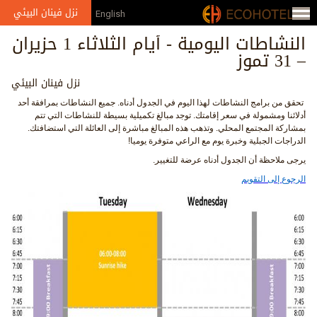
Jump to navigation
نزل فينان البيئي
English
النشاطات اليومية - أيام الثلاثاء 1 حزيران
– 31 تموز
نزل فينان البيئي
تحقق من برامج النشاطات لهذا اليوم في الجدول أدناه. جميع النشاطات بمرافقة أحد
أدلائنا ومشمولة في سعر إقامتك. توجد مبالغ تكميلية بسيطة للنشاطات التي تتم
بمشاركة المجتمع المحلي. وتذهب هذه المبالغ مباشرة إلى العائلة التي استضافتك.
الدراجات الجبلية وخبرة يوم مع الراعي متوفرة يوميا!
يرجى ملاحظة أن الجدول أدناه عرضة للتغيير.
الرجوع إلى التقويم