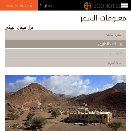
Jump to navigation
نزل فينان البيئي
English
معلومات السفر
نزل فينان البيئي
نظرة عامة
إرشادات الطريق
الطقس
ماذا تحزم