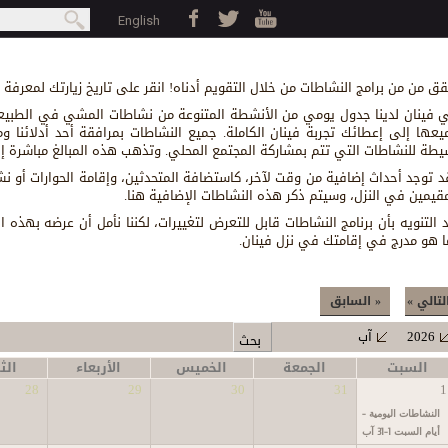
Jump to navigation
بحث
English
earch form
قق من من برامج النشاطات من خلال التقويم أدناه! انقر على تاريخ زيارتك لمعرفة
 فينان لدينا جدول يومي من الأنشطة المتنوعة من نشاطات المشي في الطبيعة
يعها إلى إعطائك تجربة فينان الكاملة. جميع النشاطات بمرافقة أحد أدلائنا 
يطة للنشاطات التي تتم بمشاركة المجتمع المحلي. وتذهب هذه المبالغ مباشرة إل
د توجد أحداث إضافية من وقت لآخر، كاستضافة المتحدثين، وإقامة الحوارات أو 
مقيمين في النزل، وسيتم ذكر هذه النشاطات الإضافية هنا.
د التنويه بأن برنامج النشاطات قابل للتعرض لتغييرات، لكننا نأمل أن عرضه بهذ
ا هو مدرج في إقامتك في نزل فينان.
لتالي »
« السابق
2026
آب
السبت
الجمعة
الخميس
الأربعاء
الثل
28
29
30
31
1
النشاطات اليومية -
أيام السبت 1-31 آب