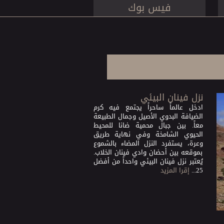
فيس بوك
نزل فينان البيئي
ادخل عالماً ساحراً يجتمع فيه كرم
الضيافة البدوي الأصيل وجمال الطبيعة
معاً. بين جبال محمية ضانا للمحيط
الحيوي الشامخة وفي نهاية طريق
وعرة، يستفرد النزل المضاء بالشموع
بموقعه بين أحضان وادي فينان الخلاب.
يُعتبر نزل فينان البيئي واحداً من أفضل
25...
إقرا المزيد