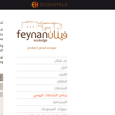
تح
في
جم
بس
وق
ال
نو
عن فينان
وم
النزل
الغرف
ا
الطعام
النشاطات
برنامج النشاطات اليومي
الاستدامة
حجوزات المجموعات