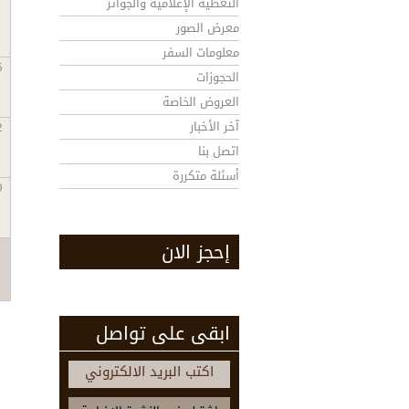
التغطية الإعلامية والجوائز
معرض الصور
معلومات السفر
5
الحجوزات
العروض الخاصة
آخر الأخبار
2
اتصل بنا
أسئلة متكررة
9
إحجز الان
ابقى على تواصل
اكتب البريد الالكتروني