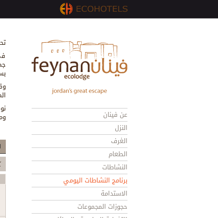
تح
في
جم
بس
وق
ال
نو
عن فينان
وم
النزل
الغرف
ا
الطعام
النشاطات
برنامج النشاطات اليومي
الاستدامة
حجوزات المجموعات