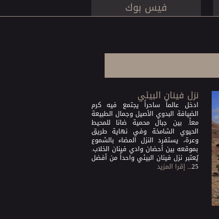
فيس بوك
نزل فينان البيئي
ادخل عالماً ساحراً يجتمع فيه كرم
الضيافة البدوي الأصيل وجمال الطبيعة
معاً. بين جبال محمية ضانا للمحيط
الحيوي الشامخة وفي نهاية طريق
وعرة، يستفرد النزل المضاء بالشموع
بموقعه بين أحضان وادي فينان الخلاب.
يُعتبر نزل فينان البيئي واحداً من أفضل
25...
إقرا المزيد