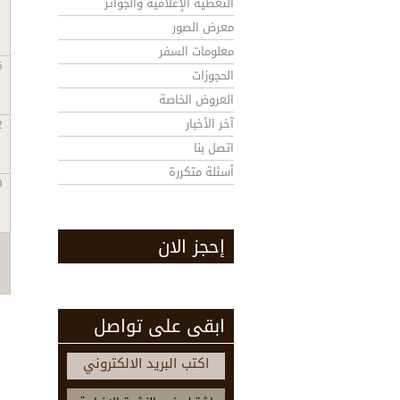
التغطية الإعلامية والجوائز
معرض الصور
معلومات السفر
5
الحجوزات
العروض الخاصة
آخر الأخبار
2
اتصل بنا
أسئلة متكررة
9
إحجز الان
ابقى على تواصل
اكتب البريد الالكتروني