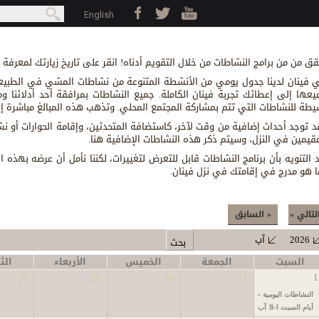
Jump to navigation
بحث
English
earch form
قق من من برامج النشاطات من خلال التقويم أدناه! انقر على تاريخ زيارتك لمعرفة
 فينان لدينا جدول يومي من الأنشطة المتنوعة من نشاطات المشي في الطبيعة
يعها إلى إعطائك تجربة فينان الكاملة. جميع النشاطات بمرافقة أحد أدلائنا 
يطة للنشاطات التي تتم بمشاركة المجتمع المحلي. وتذهب هذه المبالغ مباشرة إل
د توجد أحداث إضافية من وقت لآخر، كاستضافة المتحدثين، وإقامة الحوارات أو 
مقيمين في النزل، وسيتم ذكر هذه النشاطات الإضافية هنا.
د التنويه بأن برنامج النشاطات قابل للتعرض لتغييرات، لكننا نأمل أن عرضه بهذ
ا هو مدرج في إقامتك في نزل فينان.
لتالي »
« السابق
2026
آب
السبت
الجمعة
الخميس
الأربعاء
الثل
28
29
30
31
1
النشاطات اليومية -
أيام السبت 1-31 آب