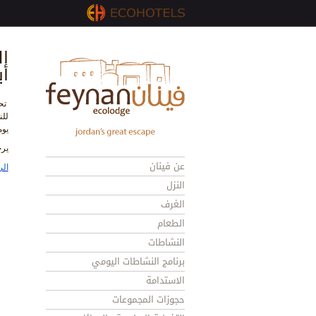
أي
تحق
للن
يوم
يرج
عن فينان
الر
النزل
الغرف
الطعام
النشاطات
برنامج النشاطات اليومي
الاستدامة
حجوزات المجموعات