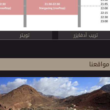
تريب أدفايزر
تويتر
مواقعنا